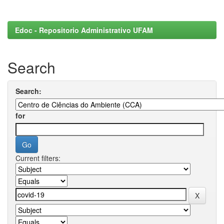
Edoc - Repositorio Administrativo UFAM
Search
Search:
for
Current filters: