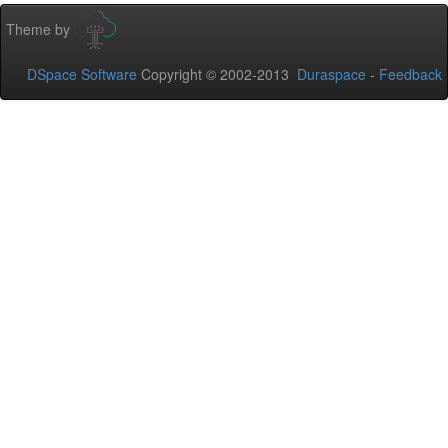
Theme by
DSpace Software
Copyright © 2002-2013
Duraspace
-
Feedback