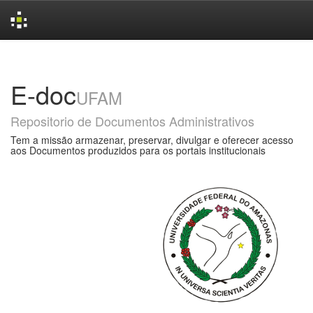
Skip
navigation
E-doc
UFAM
Repositorio de Documentos Administrativos
Tem a missão armazenar, preservar, divulgar e oferecer acesso
aos Documentos produzidos para os portais institucionais