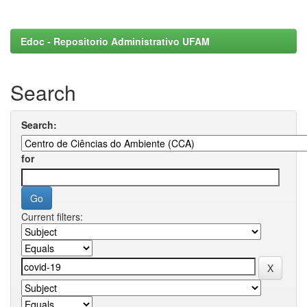
Edoc - Repositorio Administrativo UFAM
Search
Search:
for
Current filters: