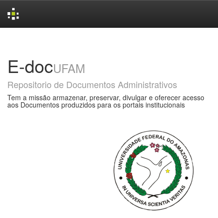
Skip
navigation
E-doc
UFAM
Repositorio de Documentos Administrativos
Tem a missão armazenar, preservar, divulgar e oferecer acesso
aos Documentos produzidos para os portais institucionais