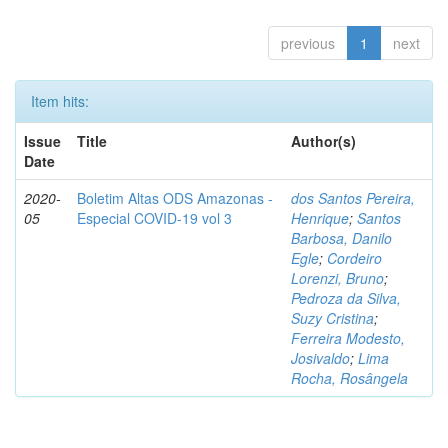
previous
1
next
Item hits:
Issue
Title
Author(s)
Date
2020-
Boletim Altas ODS Amazonas -
dos Santos Pereira,
05
Especial COVID-19 vol 3
Henrique
;
Santos
Barbosa, Danilo
Egle
;
Cordeiro
Lorenzi, Bruno
;
Pedroza da Silva,
Suzy Cristina
;
Ferreira Modesto,
Josivaldo
;
Lima
Rocha, Rosângela