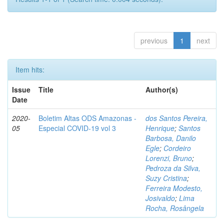
previous
1
next
Item hits:
Issue
Title
Author(s)
Date
2020-
Boletim Altas ODS Amazonas -
dos Santos Pereira,
05
Especial COVID-19 vol 3
Henrique
;
Santos
Barbosa, Danilo
Egle
;
Cordeiro
Lorenzi, Bruno
;
Pedroza da Silva,
Suzy Cristina
;
Ferreira Modesto,
Josivaldo
;
Lima
Rocha, Rosângela