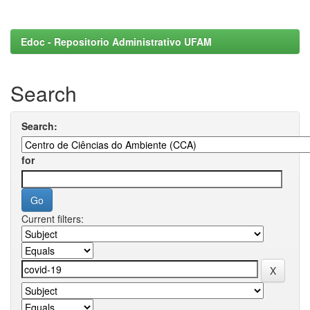
Edoc - Repositorio Administrativo UFAM
Search
Search:
for
Current filters: