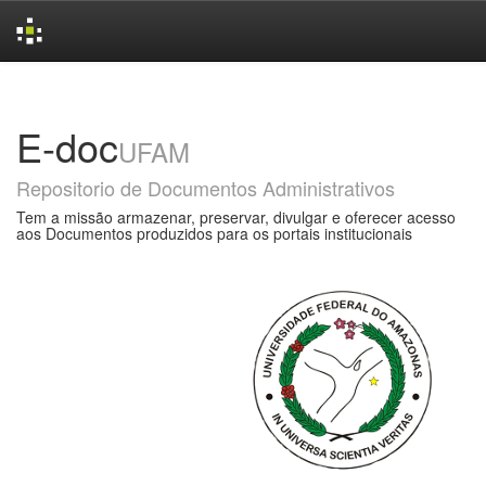
Skip
navigation
E-doc
UFAM
Repositorio de Documentos Administrativos
Tem a missão armazenar, preservar, divulgar e oferecer acesso
aos Documentos produzidos para os portais institucionais