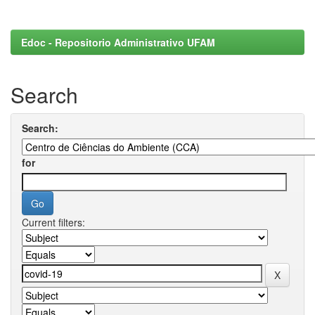
Edoc - Repositorio Administrativo UFAM
Search
Search:
for
Current filters: