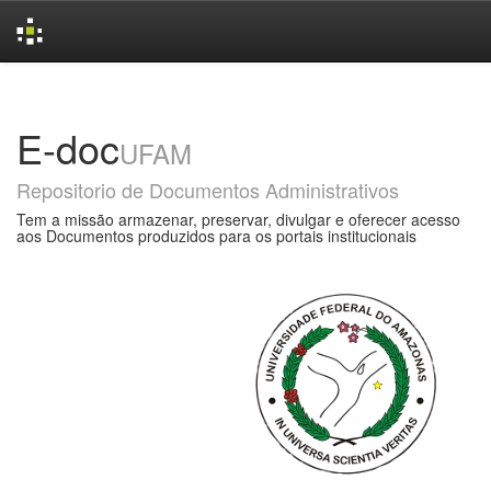
Skip
navigation
E-doc
UFAM
Repositorio de Documentos Administrativos
Tem a missão armazenar, preservar, divulgar e oferecer acesso
aos Documentos produzidos para os portais institucionais