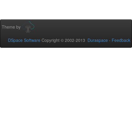
Theme by
DSpace Software
Copyright © 2002-2013
Duraspace
-
Feedback