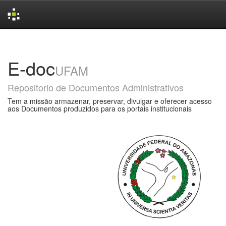
Skip
navigation
E-doc
UFAM
Repositorio de Documentos Administrativos
Tem a missão armazenar, preservar, divulgar e oferecer acesso
aos Documentos produzidos para os portais institucionais