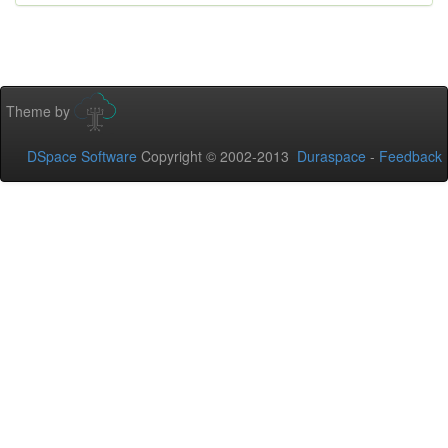
Theme by
DSpace Software
Copyright © 2002-2013
Duraspace
-
Feedback