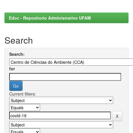
Edoc - Repositorio Administrativo UFAM
Search
Search:
for
Current filters: