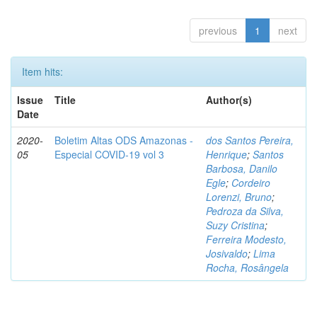
previous
1
next
Item hits:
Issue
Title
Author(s)
Date
2020-
Boletim Altas ODS Amazonas -
dos Santos Pereira,
05
Especial COVID-19 vol 3
Henrique
;
Santos
Barbosa, Danilo
Egle
;
Cordeiro
Lorenzi, Bruno
;
Pedroza da Silva,
Suzy Cristina
;
Ferreira Modesto,
Josivaldo
;
Lima
Rocha, Rosângela