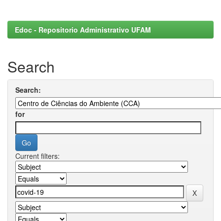
Edoc - Repositorio Administrativo UFAM
Search
Search:
for
Current filters: