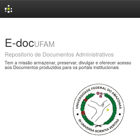
Skip
navigation
E-doc
UFAM
Repositorio de Documentos Administrativos
Tem a missão armazenar, preservar, divulgar e oferecer acesso
aos Documentos produzidos para os portais institucionais