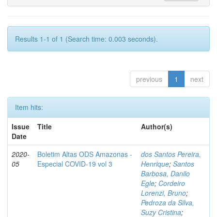
Results 1-1 of 1 (Search time: 0.003 seconds).
previous
1
next
Item hits:
Issue
Title
Author(s)
Date
2020-
Boletim Altas ODS Amazonas -
dos Santos Pereira,
05
Especial COVID-19 vol 3
Henrique
;
Santos
Barbosa, Danilo
Egle
;
Cordeiro
Lorenzi, Bruno
;
Pedroza da Silva,
Suzy Cristina
;