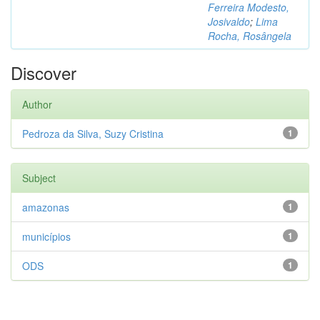
Ferreira Modesto,
Josivaldo
;
Lima
Rocha, Rosângela
Discover
Author
Pedroza da Silva, Suzy Cristina
1
Subject
amazonas
1
municípios
1
ODS
1