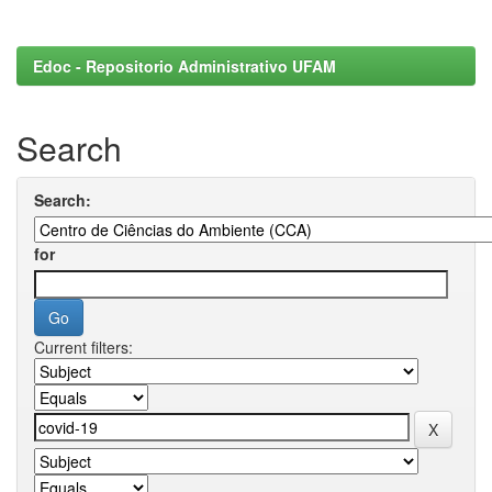
Edoc - Repositorio Administrativo UFAM
Search
Search:
for
Current filters: