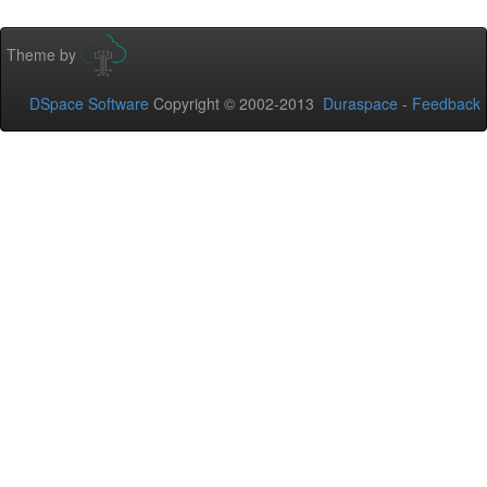
Theme by
DSpace Software
Copyright © 2002-2013
Duraspace
-
Feedback