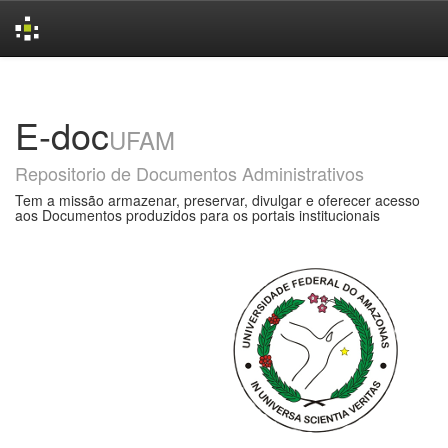
Skip
navigation
E-doc
UFAM
Repositorio de Documentos Administrativos
Tem a missão armazenar, preservar, divulgar e oferecer acesso
aos Documentos produzidos para os portais institucionais