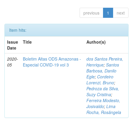
previous
1
next
Item hits:
Issue
Title
Author(s)
Date
2020-
Boletim Altas ODS Amazonas -
dos Santos Pereira,
05
Especial COVID-19 vol 3
Henrique
;
Santos
Barbosa, Danilo
Egle
;
Cordeiro
Lorenzi, Bruno
;
Pedroza da Silva,
Suzy Cristina
;
Ferreira Modesto,
Josivaldo
;
Lima
Rocha, Rosângela