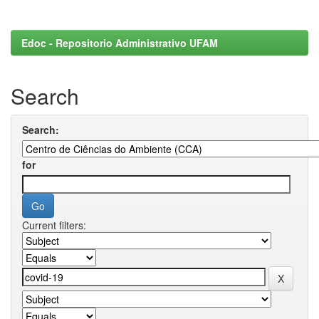
Edoc - Repositorio Administrativo UFAM
Search
Search:
for
Current filters: