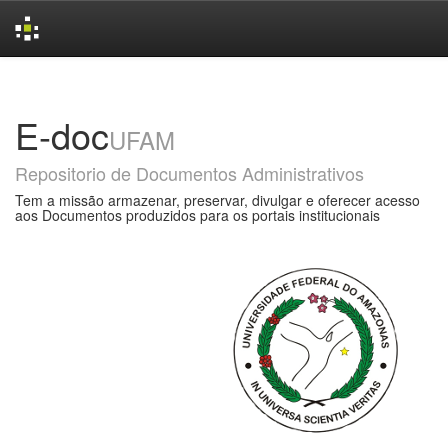
Skip
navigation
E-doc
UFAM
Repositorio de Documentos Administrativos
Tem a missão armazenar, preservar, divulgar e oferecer acesso
aos Documentos produzidos para os portais institucionais