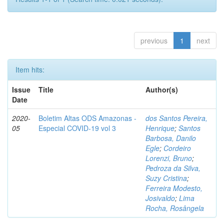
previous
1
next
Item hits:
Issue
Title
Author(s)
Date
2020-
Boletim Altas ODS Amazonas -
dos Santos Pereira,
05
Especial COVID-19 vol 3
Henrique
;
Santos
Barbosa, Danilo
Egle
;
Cordeiro
Lorenzi, Bruno
;
Pedroza da Silva,
Suzy Cristina
;
Ferreira Modesto,
Josivaldo
;
Lima
Rocha, Rosângela