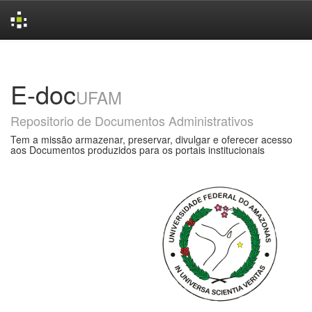
Skip
navigation
E-doc
UFAM
Repositorio de Documentos Administrativos
Tem a missão armazenar, preservar, divulgar e oferecer acesso
aos Documentos produzidos para os portais institucionais