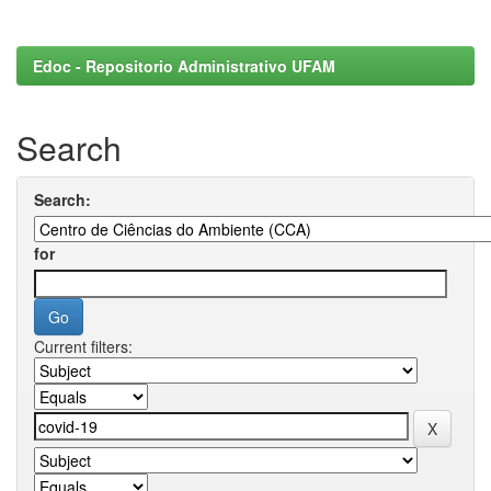
Edoc - Repositorio Administrativo UFAM
Search
Search:
for
Current filters: