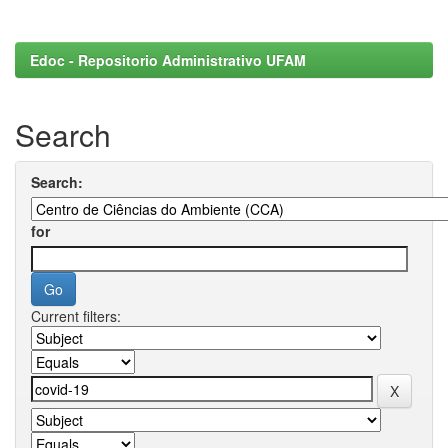
Edoc - Repositorio Administrativo UFAM
Search
Search:
for
Current filters: