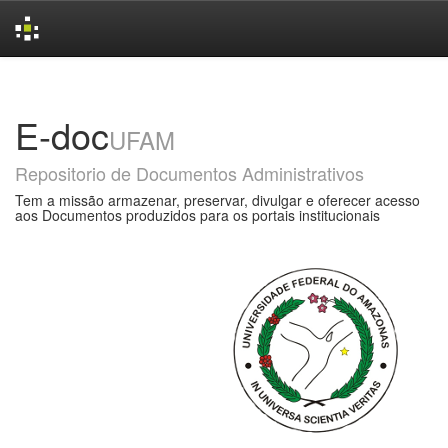
Skip
navigation
E-doc
UFAM
Repositorio de Documentos Administrativos
Tem a missão armazenar, preservar, divulgar e oferecer acesso
aos Documentos produzidos para os portais institucionais