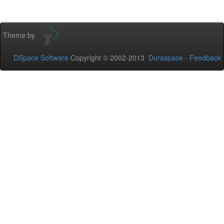
Theme by
DSpace Software
Copyright © 2002-2013
Duraspace
-
Feedback