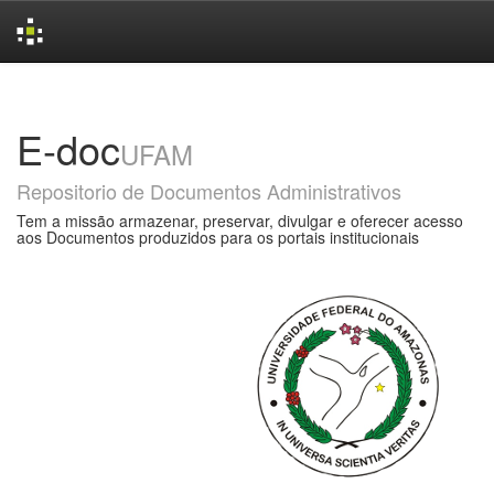
Skip
navigation
E-doc
UFAM
Repositorio de Documentos Administrativos
Tem a missão armazenar, preservar, divulgar e oferecer acesso
aos Documentos produzidos para os portais institucionais