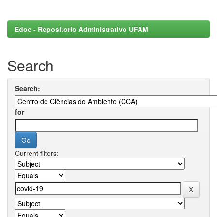
Edoc - Repositorio Administrativo UFAM
Search
Search:
for
Current filters: