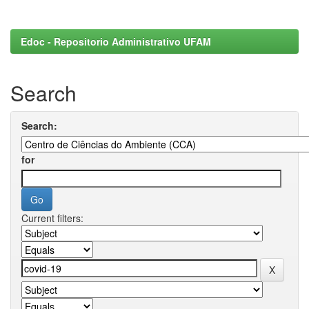
Edoc - Repositorio Administrativo UFAM
Search
Search:
for
Current filters: