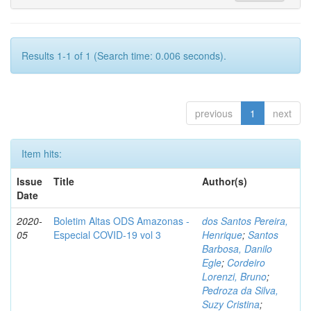
Results 1-1 of 1 (Search time: 0.006 seconds).
previous
1
next
Item hits:
Issue
Title
Author(s)
Date
2020-
Boletim Altas ODS Amazonas -
dos Santos Pereira,
05
Especial COVID-19 vol 3
Henrique
;
Santos
Barbosa, Danilo
Egle
;
Cordeiro
Lorenzi, Bruno
;
Pedroza da Silva,
Suzy Cristina
;