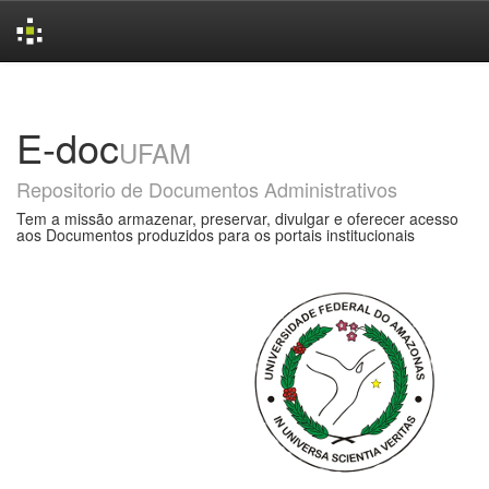
Skip
navigation
E-doc
UFAM
Repositorio de Documentos Administrativos
Tem a missão armazenar, preservar, divulgar e oferecer acesso
aos Documentos produzidos para os portais institucionais