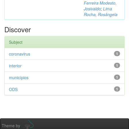
Ferreira Modesto,
Josivaldo
;
Lima
Rocha, Rosângela
Discover
Subject
coronavirus
1
interior
1
municípios
1
ODS
1
Theme by