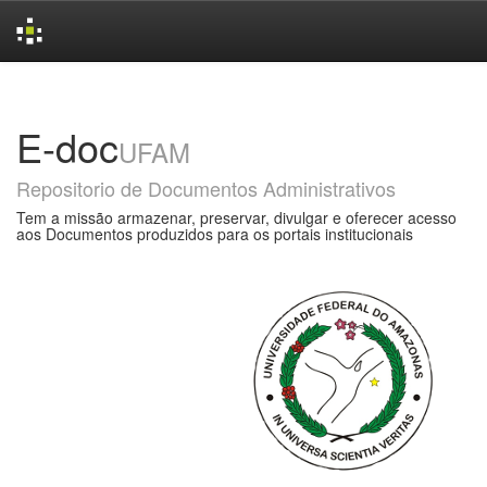
Skip
navigation
E-doc
UFAM
Repositorio de Documentos Administrativos
Tem a missão armazenar, preservar, divulgar e oferecer acesso
aos Documentos produzidos para os portais institucionais