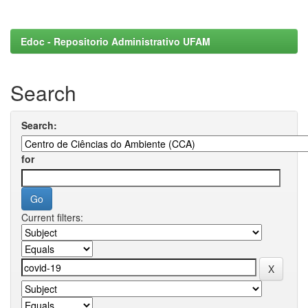
Edoc - Repositorio Administrativo UFAM
Search
Search:
for
Current filters: