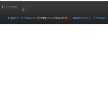
Theme by
DSpace Software
Copyright © 2002-2013
Duraspace
-
Feedback