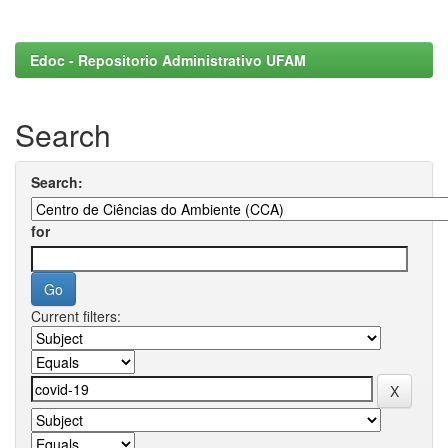
Edoc - Repositorio Administrativo UFAM
Search
Search:
for
Current filters: