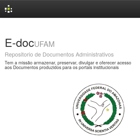
Skip
navigation
E-doc
UFAM
Repositorio de Documentos Administrativos
Tem a missão armazenar, preservar, divulgar e oferecer acesso
aos Documentos produzidos para os portais institucionais