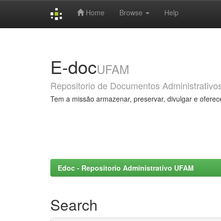
Home
Browse
Help
Skip
navigation
E-doc
UFAM
Repositorio de Documentos Administrativo
Tem a missão armazenar, preservar, divulgar e oferec
Edoc - Repositorio Administrativo UFAM
Search