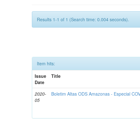
Results 1-1 of 1 (Search time: 0.004 seconds).
Item hits:
Issue
Title
Date
2020-
Boletim Altas ODS Amazonas - Especial COV
05