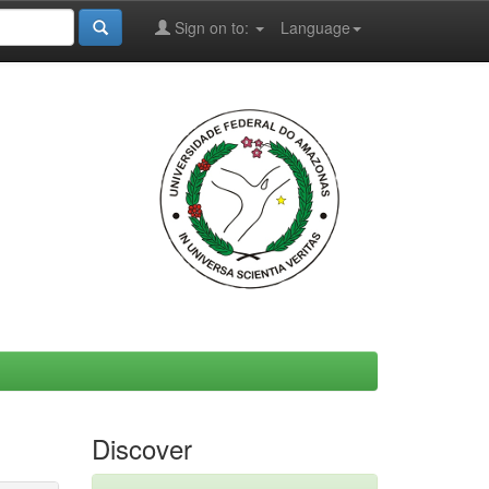
Sign on to:
Language
Discover