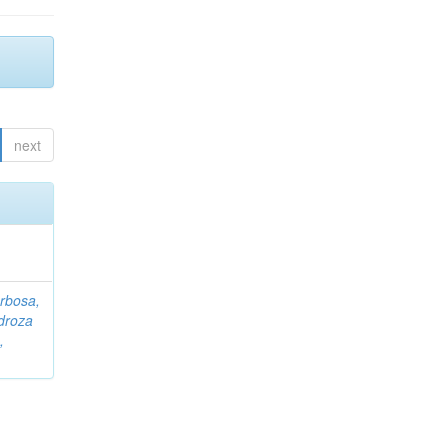
next
rbosa,
droza
,