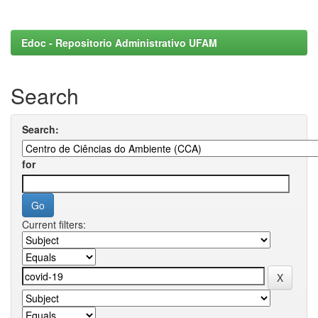
Edoc - Repositorio Administrativo UFAM
Search
Search:
for
Current filters: