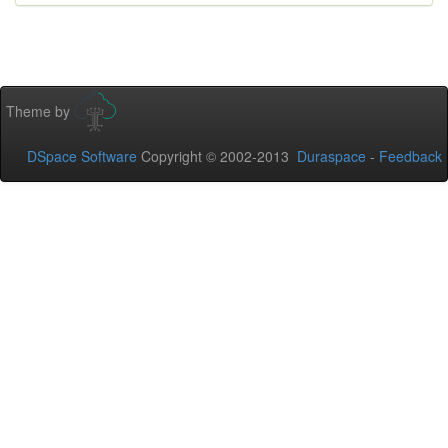
Theme by
DSpace Software
Copyright © 2002-2013
Duraspace
-
Feedback