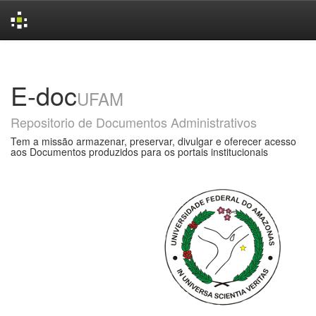
Skip
navigation
E-doc
UFAM
Repositorio de Documentos Administrativos
Tem a missão armazenar, preservar, divulgar e oferecer acesso
aos Documentos produzidos para os portais institucionais