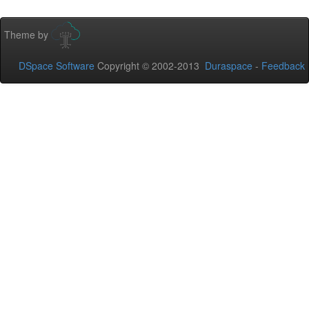
Theme by
DSpace Software
Copyright © 2002-2013
Duraspace
-
Feedback