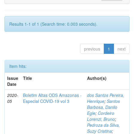
Results 1-1 of 1 (Search time: 0.003 seconds).
previous
1
next
Item hits:
Issue
Title
Author(s)
Date
2020-
Boletim Altas ODS Amazonas -
dos Santos Pereira,
05
Especial COVID-19 vol 3
Henrique
;
Santos
Barbosa, Danilo
Egle
;
Cordeiro
Lorenzi, Bruno
;
Pedroza da Silva,
Suzy Cristina
;