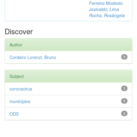
Ferreira Modesto,
Josivaldo
;
Lima
Rocha, Rosângela
Discover
Author
Cordeiro Lorenzi, Bruno
1
Subject
coronavirus
1
municípios
1
ODS
1