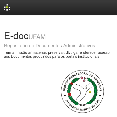
Skip
navigation
E-doc
UFAM
Repositorio de Documentos Administrativos
Tem a missão armazenar, preservar, divulgar e oferecer acesso
aos Documentos produzidos para os portais institucionais