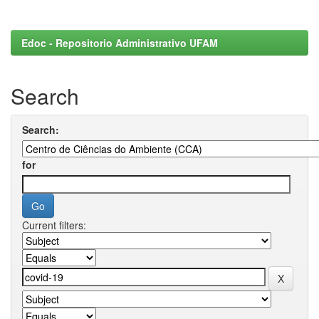
Edoc - Repositorio Administrativo UFAM
Search
Search:
for
Current filters: