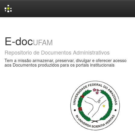
Skip
navigation
E-doc
UFAM
Repositorio de Documentos Administrativos
Tem a missão armazenar, preservar, divulgar e oferecer acesso
aos Documentos produzidos para os portais institucionais