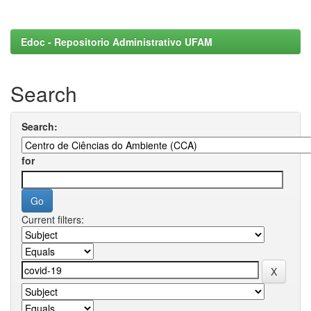
Edoc - Repositorio Administrativo UFAM
Search
Search:
for
Current filters: