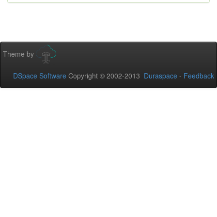
Theme by
DSpace Software
Copyright © 2002-2013
Duraspace
-
Feedback