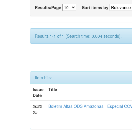
Results/Page
|
Sort items by
Results 1-1 of 1 (Search time: 0.004 seconds).
Item hits:
Issue
Title
Date
2020-
Boletim Altas ODS Amazonas - Especial COV
05