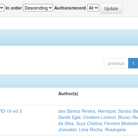
In order
Authors/record
previous
1
Author(s)
ID-19 vol 3
dos Santos Pereira, Henrique
;
Santos Ba
Danilo Egle
;
Cordeiro Lorenzi, Bruno
;
Pe
da Silva, Suzy Cristina
;
Ferreira Modesto
Josivaldo
;
Lima Rocha, Rosângela