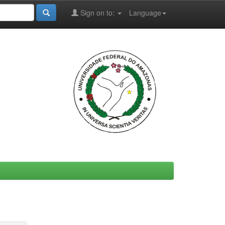
Sign on to:
Language