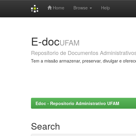
Home
Browse
Help
Skip
navigation
E-doc
UFAM
Repositorio de Documentos Administrativo
Tem a missão armazenar, preservar, divulgar e oferec
Edoc - Repositorio Administrativo UFAM
Search