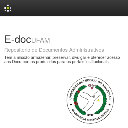
Skip
navigation
E-doc
UFAM
Repositorio de Documentos Administrativos
Tem a missão armazenar, preservar, divulgar e oferecer acesso
aos Documentos produzidos para os portais institucionais