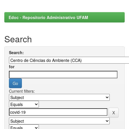
Edoc - Repositorio Administrativo UFAM
Search
Search:
for
Current filters: