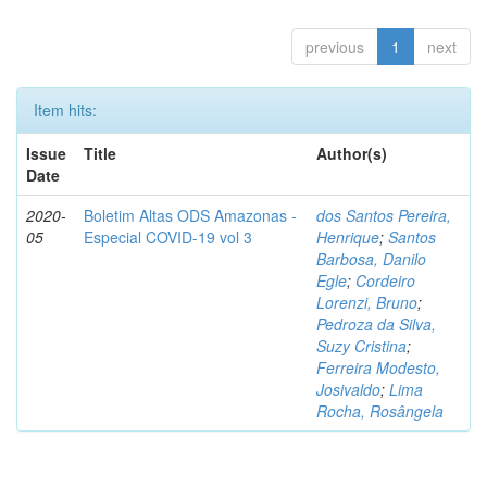
previous
1
next
Item hits:
Issue
Title
Author(s)
Date
2020-
Boletim Altas ODS Amazonas -
dos Santos Pereira,
05
Especial COVID-19 vol 3
Henrique
;
Santos
Barbosa, Danilo
Egle
;
Cordeiro
Lorenzi, Bruno
;
Pedroza da Silva,
Suzy Cristina
;
Ferreira Modesto,
Josivaldo
;
Lima
Rocha, Rosângela