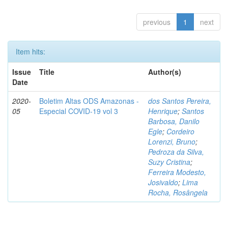
previous
1
next
Item hits:
Issue
Title
Author(s)
Date
2020-
Boletim Altas ODS Amazonas -
dos Santos Pereira,
05
Especial COVID-19 vol 3
Henrique
;
Santos
Barbosa, Danilo
Egle
;
Cordeiro
Lorenzi, Bruno
;
Pedroza da Silva,
Suzy Cristina
;
Ferreira Modesto,
Josivaldo
;
Lima
Rocha, Rosângela