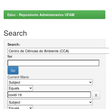
Edoc - Repositorio Administrativo UFAM
Search
Search:
for
Current filters: