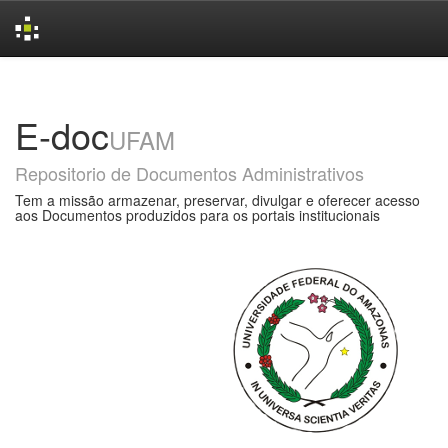
Skip
navigation
E-doc
UFAM
Repositorio de Documentos Administrativos
Tem a missão armazenar, preservar, divulgar e oferecer acesso
aos Documentos produzidos para os portais institucionais