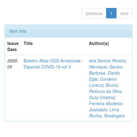
previous
1
next
Item hits:
Issue
Title
Author(s)
Date
2020-
Boletim Altas ODS Amazonas -
dos Santos Pereira,
05
Especial COVID-19 vol 3
Henrique
;
Santos
Barbosa, Danilo
Egle
;
Cordeiro
Lorenzi, Bruno
;
Pedroza da Silva,
Suzy Cristina
;
Ferreira Modesto,
Josivaldo
;
Lima
Rocha, Rosângela