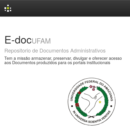
Skip
navigation
E-doc
UFAM
Repositorio de Documentos Administrativos
Tem a missão armazenar, preservar, divulgar e oferecer acesso
aos Documentos produzidos para os portais institucionais