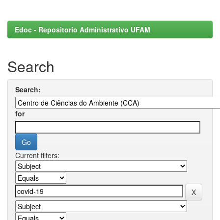
Edoc - Repositorio Administrativo UFAM
Search
Search:
for
Current filters: