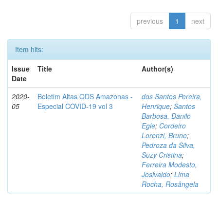
previous
1
next
Item hits:
Issue
Title
Author(s)
Date
2020-
Boletim Altas ODS Amazonas -
dos Santos Pereira,
05
Especial COVID-19 vol 3
Henrique
;
Santos
Barbosa, Danilo
Egle
;
Cordeiro
Lorenzi, Bruno
;
Pedroza da Silva,
Suzy Cristina
;
Ferreira Modesto,
Josivaldo
;
Lima
Rocha, Rosângela