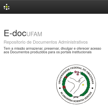
Skip
navigation
E-doc
UFAM
Repositorio de Documentos Administrativos
Tem a missão armazenar, preservar, divulgar e oferecer acesso
aos Documentos produzidos para os portais institucionais