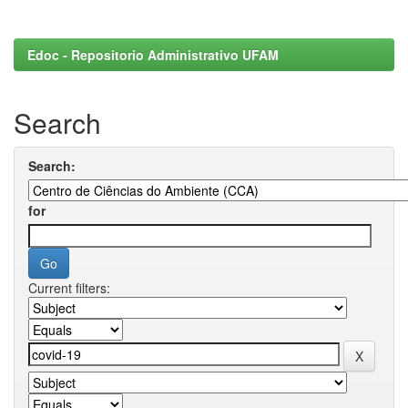
Edoc - Repositorio Administrativo UFAM
Search
Search:
for
Current filters: