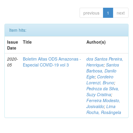
previous
1
next
Item hits:
Issue
Title
Author(s)
Date
2020-
Boletim Altas ODS Amazonas -
dos Santos Pereira,
05
Especial COVID-19 vol 3
Henrique
;
Santos
Barbosa, Danilo
Egle
;
Cordeiro
Lorenzi, Bruno
;
Pedroza da Silva,
Suzy Cristina
;
Ferreira Modesto,
Josivaldo
;
Lima
Rocha, Rosângela