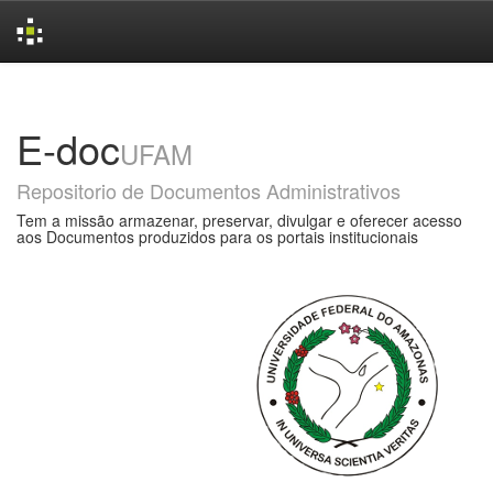
Skip
navigation
E-doc
UFAM
Repositorio de Documentos Administrativos
Tem a missão armazenar, preservar, divulgar e oferecer acesso
aos Documentos produzidos para os portais institucionais