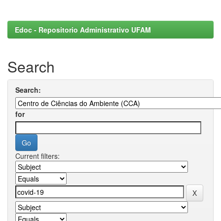
Edoc - Repositorio Administrativo UFAM
Search
Search:
for
Current filters: