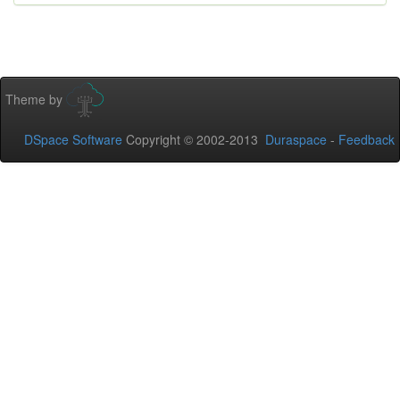
Theme by
DSpace Software
Copyright © 2002-2013
Duraspace
-
Feedback