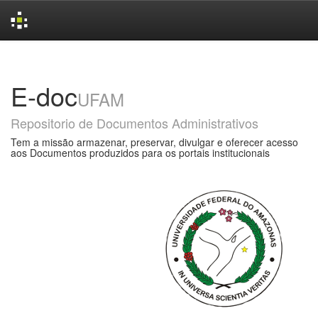
Skip
navigation
E-doc
UFAM
Repositorio de Documentos Administrativos
Tem a missão armazenar, preservar, divulgar e oferecer acesso
aos Documentos produzidos para os portais institucionais