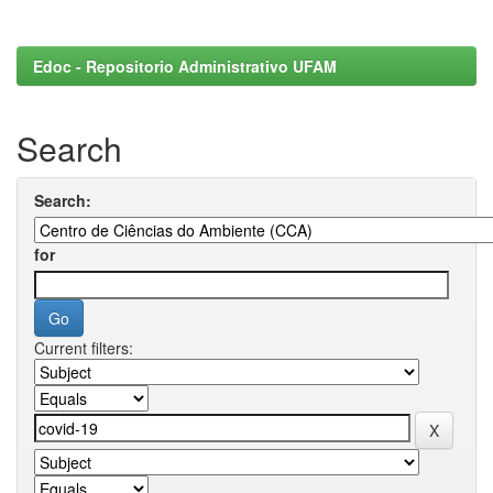
Edoc - Repositorio Administrativo UFAM
Search
Search:
for
Current filters: