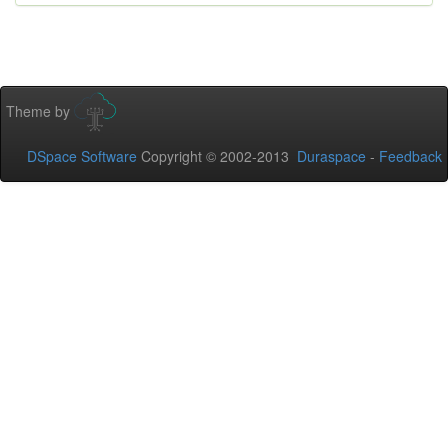
Theme by
DSpace Software
Copyright © 2002-2013
Duraspace
-
Feedback