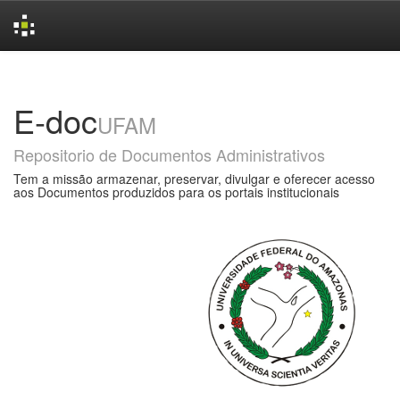
Skip
navigation
E-doc
UFAM
Repositorio de Documentos Administrativos
Tem a missão armazenar, preservar, divulgar e oferecer acesso
aos Documentos produzidos para os portais institucionais