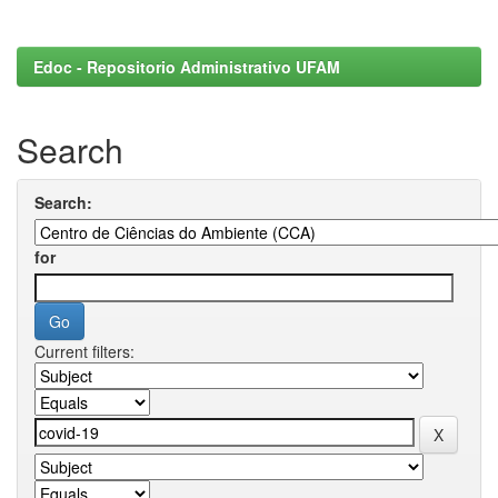
Edoc - Repositorio Administrativo UFAM
Search
Search:
for
Current filters: