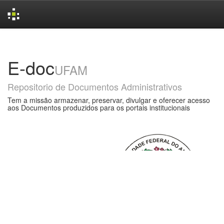
Skip
navigation
E-doc
UFAM
Repositorio de Documentos Administrativos
Tem a missão armazenar, preservar, divulgar e oferecer acesso
aos Documentos produzidos para os portais institucionais