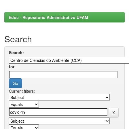
Edoc - Repositorio Administrativo UFAM
Search
Search:
for
Current filters: