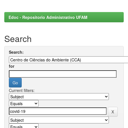
Edoc - Repositorio Administrativo UFAM
Search
Search:
for
Current filters: