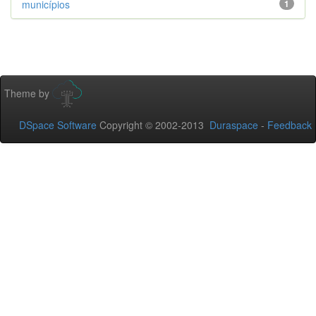
municípios
1
Theme by
DSpace Software
Copyright © 2002-2013
Duraspace
-
Feedback