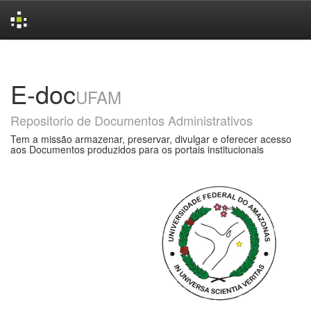
Skip
navigation
E-doc
UFAM
Repositorio de Documentos Administrativos
Tem a missão armazenar, preservar, divulgar e oferecer acesso
aos Documentos produzidos para os portais institucionais