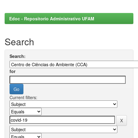
Edoc - Repositorio Administrativo UFAM
Search
Search:
for
Current filters: