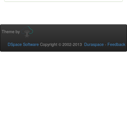
Theme by
DSpace Software
Copyright © 2002-2013
Duraspace
-
Feedback