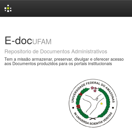
Skip
navigation
E-doc
UFAM
Repositorio de Documentos Administrativos
Tem a missão armazenar, preservar, divulgar e oferecer acesso
aos Documentos produzidos para os portais institucionais