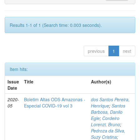
Results 1-1 of 1 (Search time: 0.003 seconds).
previous
1
next
Item hits:
Issue
Title
Author(s)
Date
2020-
Boletim Altas ODS Amazonas -
dos Santos Pereira,
05
Especial COVID-19 vol 3
Henrique
;
Santos
Barbosa, Danilo
Egle
;
Cordeiro
Lorenzi, Bruno
;
Pedroza da Silva,
Suzy Cristina
;