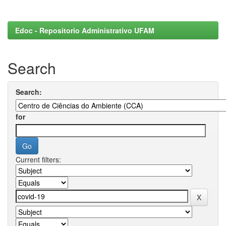
Edoc - Repositorio Administrativo UFAM
Search
Search:
for
Current filters: