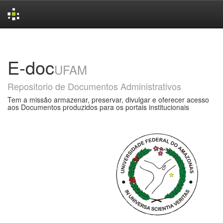
Skip
navigation
E-doc
UFAM
Repositorio de Documentos Administrativos
Tem a missão armazenar, preservar, divulgar e oferecer acesso
aos Documentos produzidos para os portais institucionais