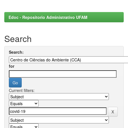
Edoc - Repositorio Administrativo UFAM
Search
Search:
for
Current filters: