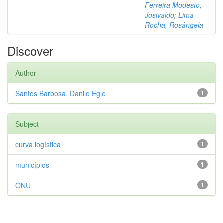
Ferreira Modesto,
Josivaldo
;
Lima
Rocha, Rosângela
Discover
Author
Santos Barbosa, Danilo Egle
1
Subject
curva logística
1
municípios
1
ONU
1