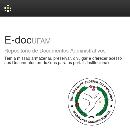
Skip
navigation
E-doc
UFAM
Repositorio de Documentos Administrativos
Tem a missão armazenar, preservar, divulgar e oferecer acesso
aos Documentos produzidos para os portais institucionais