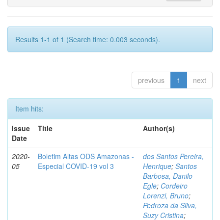
Results 1-1 of 1 (Search time: 0.003 seconds).
previous
1
next
Item hits:
Issue
Title
Author(s)
Date
2020-
Boletim Altas ODS Amazonas -
dos Santos Pereira,
05
Especial COVID-19 vol 3
Henrique
;
Santos
Barbosa, Danilo
Egle
;
Cordeiro
Lorenzi, Bruno
;
Pedroza da Silva,
Suzy Cristina
;