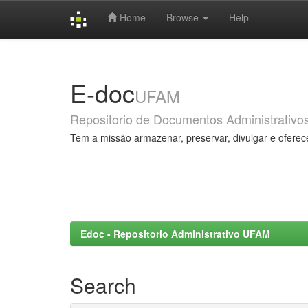
Home
Browse
Help
Skip
navigation
E-doc
UFAM
Repositorio de Documentos Administrativo
Tem a missão armazenar, preservar, divulgar e oferec
Edoc - Repositorio Administrativo UFAM
Search