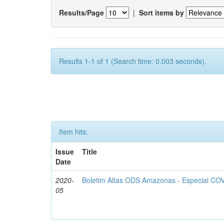
Results/Page
|
Sort items by
Results 1-1 of 1 (Search time: 0.003 seconds).
Item hits:
Issue
Title
Date
2020-
Boletim Altas ODS Amazonas - Especial COV
05