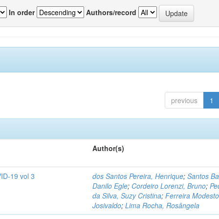
In order
Authors/record
previous
1
Author(s)
ID-19 vol 3
dos Santos Pereira, Henrique
;
Santos Ba
Danilo Egle
;
Cordeiro Lorenzi, Bruno
;
Pe
da Silva, Suzy Cristina
;
Ferreira Modesto
Josivaldo
;
Lima Rocha, Rosângela