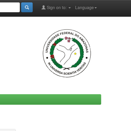
Sign on to:
Language