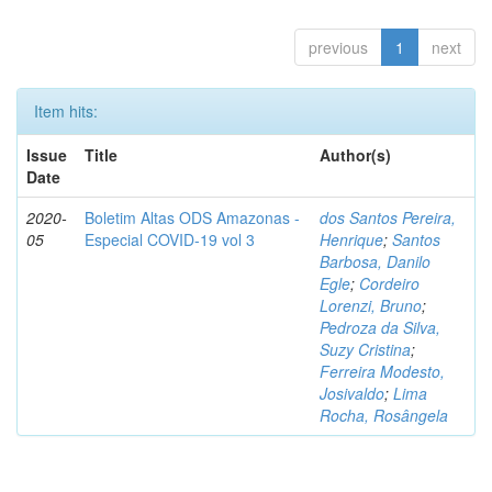
previous
1
next
Item hits:
Issue
Title
Author(s)
Date
2020-
Boletim Altas ODS Amazonas -
dos Santos Pereira,
05
Especial COVID-19 vol 3
Henrique
;
Santos
Barbosa, Danilo
Egle
;
Cordeiro
Lorenzi, Bruno
;
Pedroza da Silva,
Suzy Cristina
;
Ferreira Modesto,
Josivaldo
;
Lima
Rocha, Rosângela