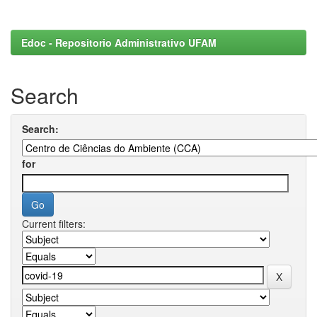
Edoc - Repositorio Administrativo UFAM
Search
Search:
for
Current filters: