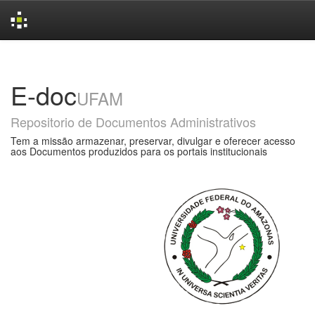
Skip
navigation
E-doc
UFAM
Repositorio de Documentos Administrativos
Tem a missão armazenar, preservar, divulgar e oferecer acesso
aos Documentos produzidos para os portais institucionais