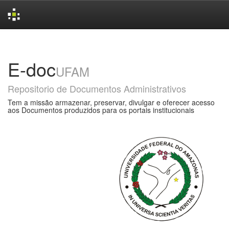
Skip
navigation
E-doc
UFAM
Repositorio de Documentos Administrativos
Tem a missão armazenar, preservar, divulgar e oferecer acesso
aos Documentos produzidos para os portais institucionais