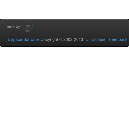
Theme by
DSpace Software
Copyright © 2002-2013
Duraspace
-
Feedback