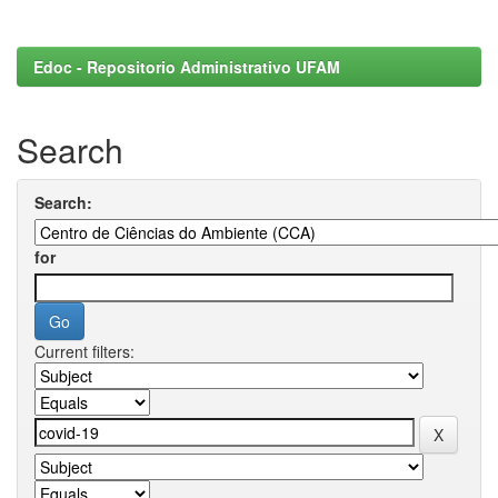
Edoc - Repositorio Administrativo UFAM
Search
Search:
for
Current filters: