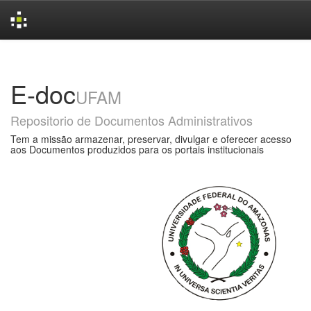
Skip
navigation
E-doc
UFAM
Repositorio de Documentos Administrativos
Tem a missão armazenar, preservar, divulgar e oferecer acesso
aos Documentos produzidos para os portais institucionais