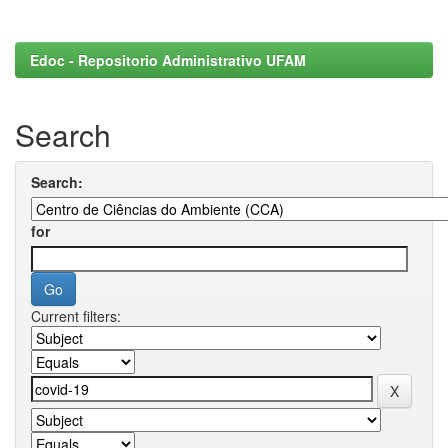
Edoc - Repositorio Administrativo UFAM
Search
Search:
for
Current filters: