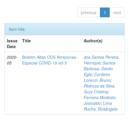
previous
1
next
Item hits:
Issue
Title
Author(s)
Date
2020-
Boletim Altas ODS Amazonas -
dos Santos Pereira,
05
Especial COVID-19 vol 3
Henrique
;
Santos
Barbosa, Danilo
Egle
;
Cordeiro
Lorenzi, Bruno
;
Pedroza da Silva,
Suzy Cristina
;
Ferreira Modesto,
Josivaldo
;
Lima
Rocha, Rosângela