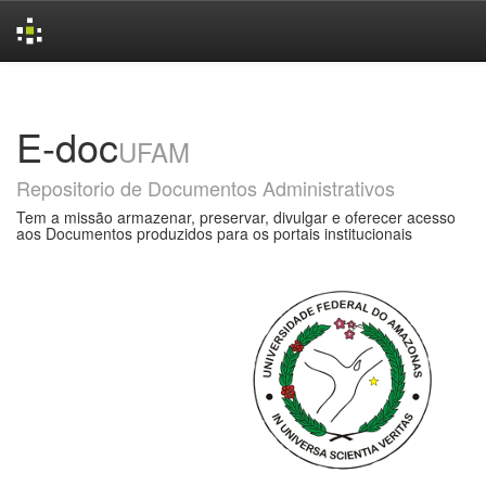
Skip
navigation
E-doc
UFAM
Repositorio de Documentos Administrativos
Tem a missão armazenar, preservar, divulgar e oferecer acesso
aos Documentos produzidos para os portais institucionais