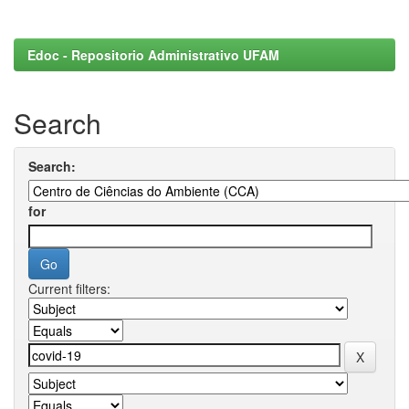
Edoc - Repositorio Administrativo UFAM
Search
Search:
for
Current filters: