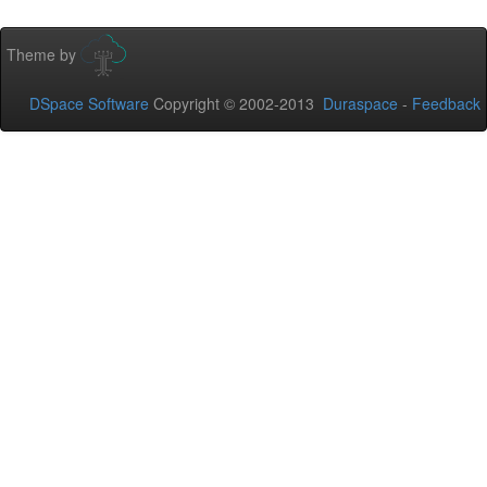
Theme by
DSpace Software
Copyright © 2002-2013
Duraspace
-
Feedback