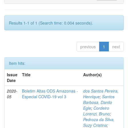
Results 1-1 of 1 (Search time: 0.004 seconds).
previous
1
next
Item hits:
Issue
Title
Author(s)
Date
2020-
Boletim Altas ODS Amazonas -
dos Santos Pereira,
05
Especial COVID-19 vol 3
Henrique
;
Santos
Barbosa, Danilo
Egle
;
Cordeiro
Lorenzi, Bruno
;
Pedroza da Silva,
Suzy Cristina
;