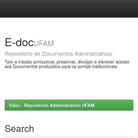
Skip
navigation
E-doc
UFAM
Repositorio de Documentos Administrativos
Tem a missão armazenar, preservar, divulgar e oferecer acesso
aos Documentos produzidos para os portais institucionais
Edoc - Repositorio Administrativo UFAM
Search