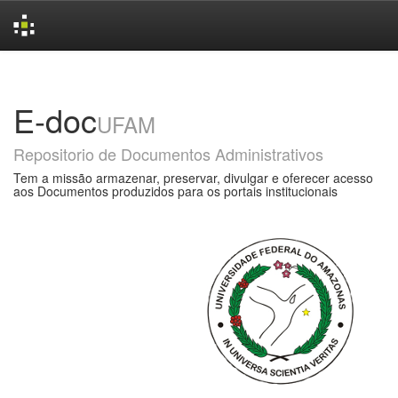
Skip
navigation
E-doc
UFAM
Repositorio de Documentos Administrativos
Tem a missão armazenar, preservar, divulgar e oferecer acesso
aos Documentos produzidos para os portais institucionais