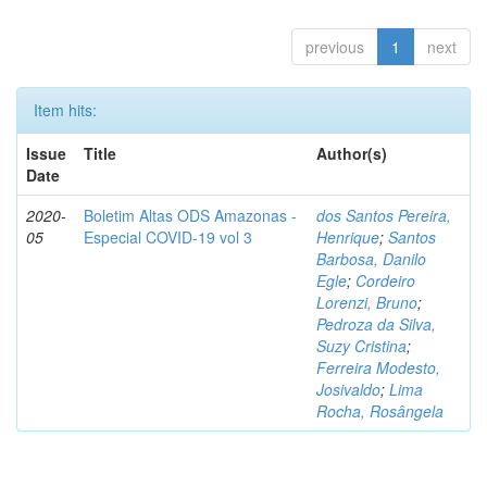
previous
1
next
Item hits:
Issue
Title
Author(s)
Date
2020-
Boletim Altas ODS Amazonas -
dos Santos Pereira,
05
Especial COVID-19 vol 3
Henrique
;
Santos
Barbosa, Danilo
Egle
;
Cordeiro
Lorenzi, Bruno
;
Pedroza da Silva,
Suzy Cristina
;
Ferreira Modesto,
Josivaldo
;
Lima
Rocha, Rosângela