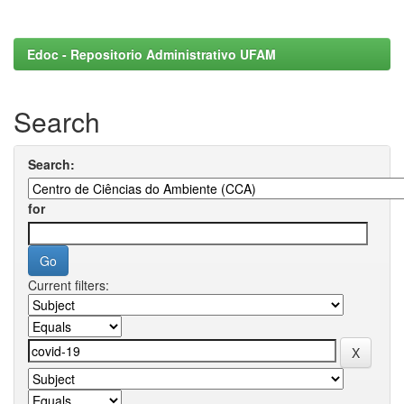
Edoc - Repositorio Administrativo UFAM
Search
Search:
for
Current filters: