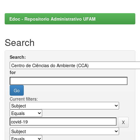
Edoc - Repositorio Administrativo UFAM
Search
Search:
for
Current filters: