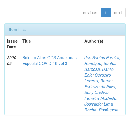
previous
1
next
Item hits:
Issue
Title
Author(s)
Date
2020-
Boletim Altas ODS Amazonas -
dos Santos Pereira,
05
Especial COVID-19 vol 3
Henrique
;
Santos
Barbosa, Danilo
Egle
;
Cordeiro
Lorenzi, Bruno
;
Pedroza da Silva,
Suzy Cristina
;
Ferreira Modesto,
Josivaldo
;
Lima
Rocha, Rosângela