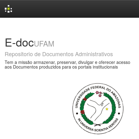
Skip
navigation
E-doc
UFAM
Repositorio de Documentos Administrativos
Tem a missão armazenar, preservar, divulgar e oferecer acesso
aos Documentos produzidos para os portais institucionais