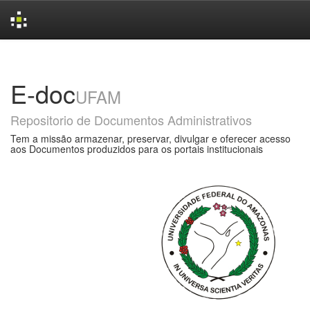
Skip
navigation
E-doc
UFAM
Repositorio de Documentos Administrativos
Tem a missão armazenar, preservar, divulgar e oferecer acesso
aos Documentos produzidos para os portais institucionais