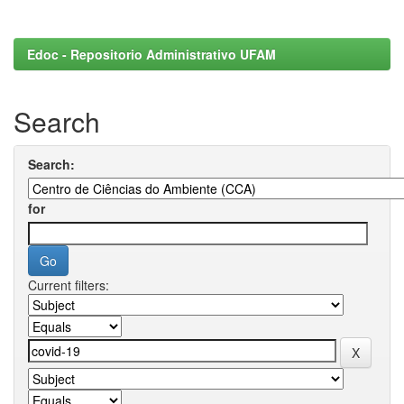
Edoc - Repositorio Administrativo UFAM
Search
Search:
for
Current filters: