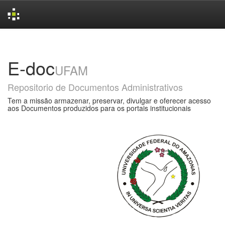
Skip
navigation
E-doc
UFAM
Repositorio de Documentos Administrativos
Tem a missão armazenar, preservar, divulgar e oferecer acesso
aos Documentos produzidos para os portais institucionais