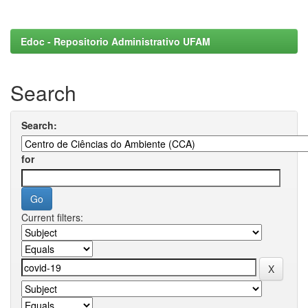
Edoc - Repositorio Administrativo UFAM
Search
Search:
for
Current filters: