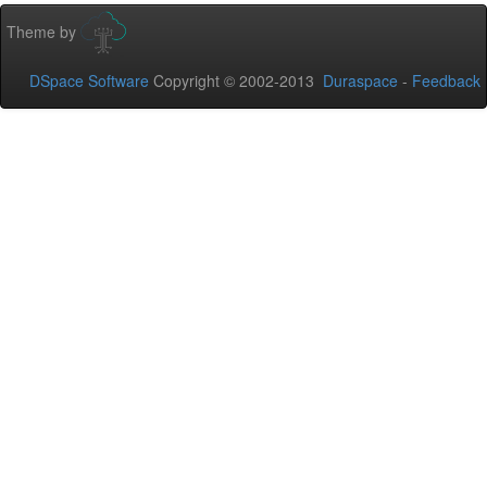
Theme by
DSpace Software
Copyright © 2002-2013
Duraspace
-
Feedback