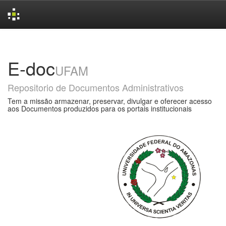
Skip
navigation
E-doc
UFAM
Repositorio de Documentos Administrativos
Tem a missão armazenar, preservar, divulgar e oferecer acesso
aos Documentos produzidos para os portais institucionais