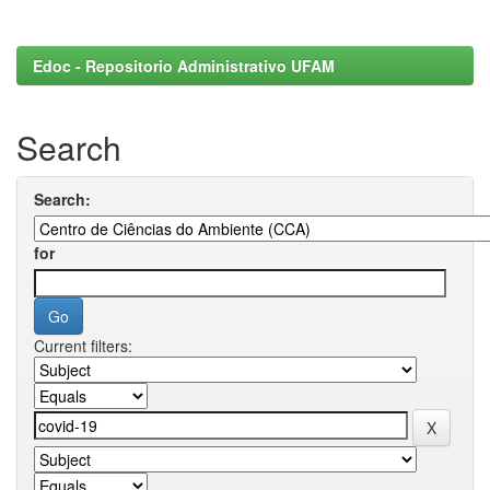
Edoc - Repositorio Administrativo UFAM
Search
Search:
for
Current filters: