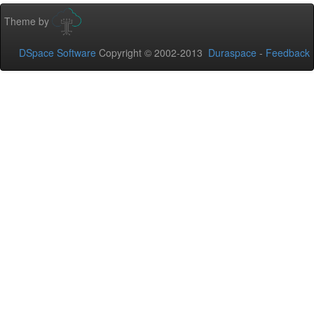
Theme by
DSpace Software
Copyright © 2002-2013
Duraspace
-
Feedback