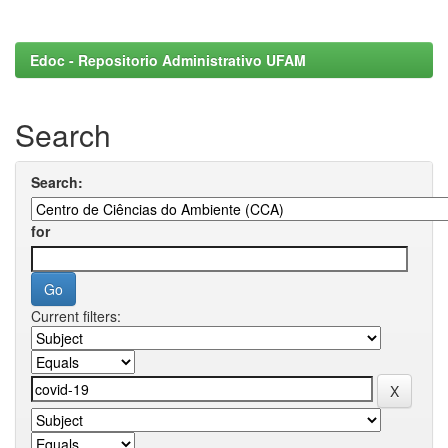
Edoc - Repositorio Administrativo UFAM
Search
Search:
for
Current filters: