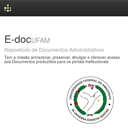
Skip
navigation
E-doc
UFAM
Repositorio de Documentos Administrativos
Tem a missão armazenar, preservar, divulgar e oferecer acesso
aos Documentos produzidos para os portais institucionais