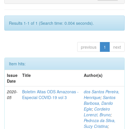
Results 1-1 of 1 (Search time: 0.004 seconds).
previous
1
next
Item hits:
Issue
Title
Author(s)
Date
2020-
Boletim Altas ODS Amazonas -
dos Santos Pereira,
05
Especial COVID-19 vol 3
Henrique
;
Santos
Barbosa, Danilo
Egle
;
Cordeiro
Lorenzi, Bruno
;
Pedroza da Silva,
Suzy Cristina
;