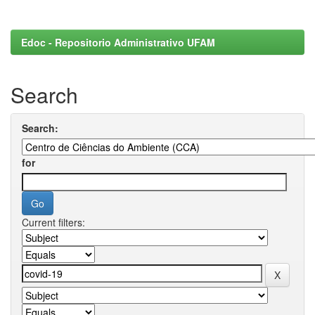
Edoc - Repositorio Administrativo UFAM
Search
Search:
for
Current filters: