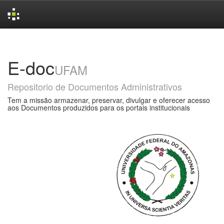
Skip
navigation
E-doc
UFAM
Repositorio de Documentos Administrativos
Tem a missão armazenar, preservar, divulgar e oferecer acesso
aos Documentos produzidos para os portais institucionais