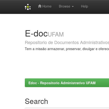
Home
Browse
Help
Skip
navigation
E-doc
UFAM
Repositorio de Documentos Administrativo
Tem a missão armazenar, preservar, divulgar e oferec
Edoc - Repositorio Administrativo UFAM
Search