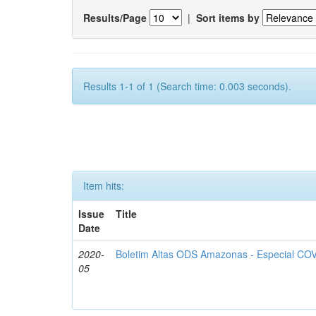
Results/Page
|
Sort items by
Results 1-1 of 1 (Search time: 0.003 seconds).
Item hits:
Issue
Title
Date
2020-
Boletim Altas ODS Amazonas - Especial COV
05