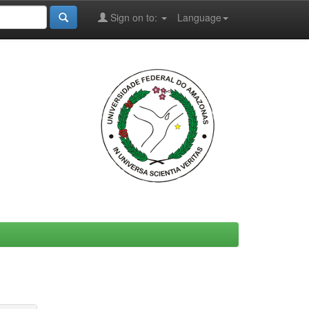
Sign on to:
Language