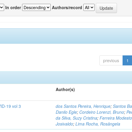
In order
Authors/record
previous
1
Author(s)
ID-19 vol 3
dos Santos Pereira, Henrique
;
Santos Ba
Danilo Egle
;
Cordeiro Lorenzi, Bruno
;
Pe
da Silva, Suzy Cristina
;
Ferreira Modesto
Josivaldo
;
Lima Rocha, Rosângela