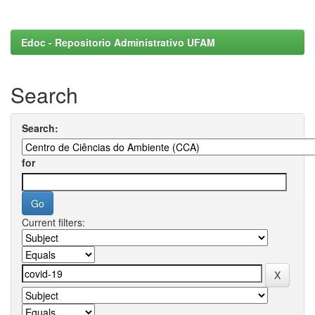
Edoc - Repositorio Administrativo UFAM
Search
Search:
for
Current filters: