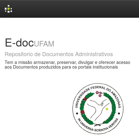
Skip
navigation
E-doc
UFAM
Repositorio de Documentos Administrativos
Tem a missão armazenar, preservar, divulgar e oferecer acesso
aos Documentos produzidos para os portais institucionais