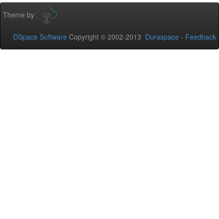
Theme by
DSpace Software
Copyright © 2002-2013
Duraspace
-
Feedback