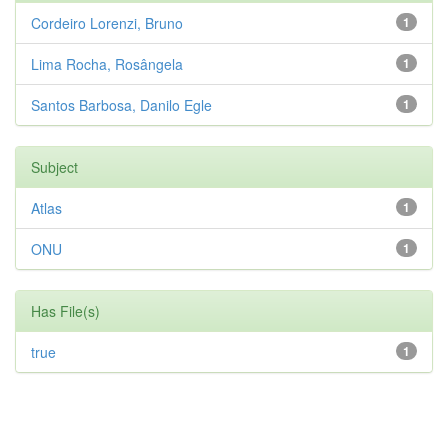
Cordeiro Lorenzi, Bruno
1
Lima Rocha, Rosângela
1
Santos Barbosa, Danilo Egle
1
Subject
Atlas
1
ONU
1
Has File(s)
true
1