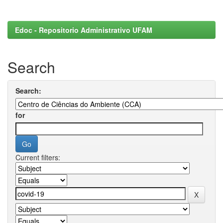
Edoc - Repositorio Administrativo UFAM
Search
Search:
for
Current filters: