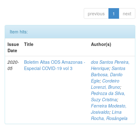
previous
1
next
Item hits:
Issue
Title
Author(s)
Date
2020-
Boletim Altas ODS Amazonas -
dos Santos Pereira,
05
Especial COVID-19 vol 3
Henrique
;
Santos
Barbosa, Danilo
Egle
;
Cordeiro
Lorenzi, Bruno
;
Pedroza da Silva,
Suzy Cristina
;
Ferreira Modesto,
Josivaldo
;
Lima
Rocha, Rosângela