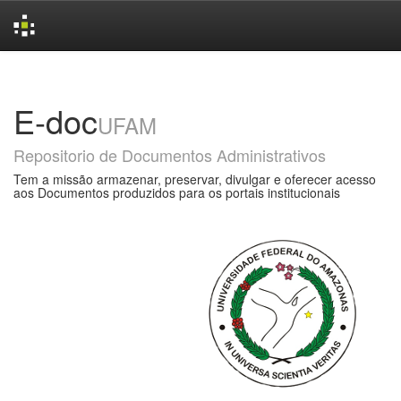
Skip
navigation
E-doc
UFAM
Repositorio de Documentos Administrativos
Tem a missão armazenar, preservar, divulgar e oferecer acesso
aos Documentos produzidos para os portais institucionais