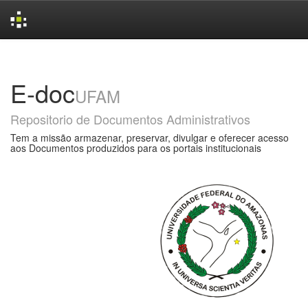
Skip
navigation
E-doc
UFAM
Repositorio de Documentos Administrativos
Tem a missão armazenar, preservar, divulgar e oferecer acesso
aos Documentos produzidos para os portais institucionais