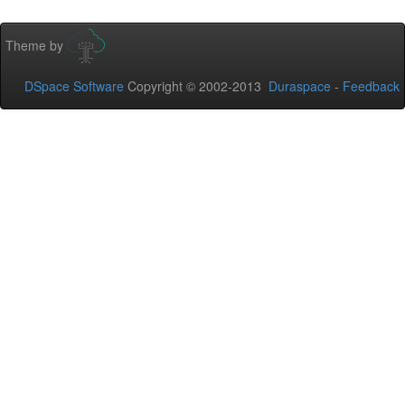
Theme by
DSpace Software
Copyright © 2002-2013
Duraspace
-
Feedback