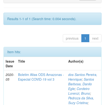
Results 1-1 of 1 (Search time: 0.004 seconds).
previous
1
next
Item hits:
Issue
Title
Author(s)
Date
2020-
Boletim Altas ODS Amazonas -
dos Santos Pereira,
05
Especial COVID-19 vol 3
Henrique
;
Santos
Barbosa, Danilo
Egle
;
Cordeiro
Lorenzi, Bruno
;
Pedroza da Silva,
Suzy Cristina
;