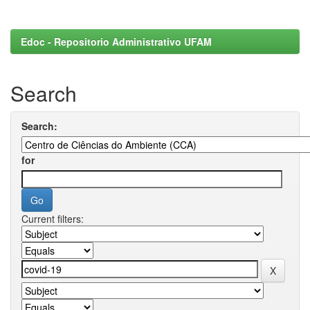
Edoc - Repositorio Administrativo UFAM
Search
Search:
for
Current filters: