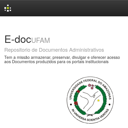
Skip
navigation
E-doc
UFAM
Repositorio de Documentos Administrativos
Tem a missão armazenar, preservar, divulgar e oferecer acesso
aos Documentos produzidos para os portais institucionais