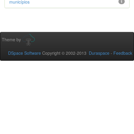
municípios
1
Theme by
DSpace Software
Copyright © 2002-2013
Duraspace
-
Feedback