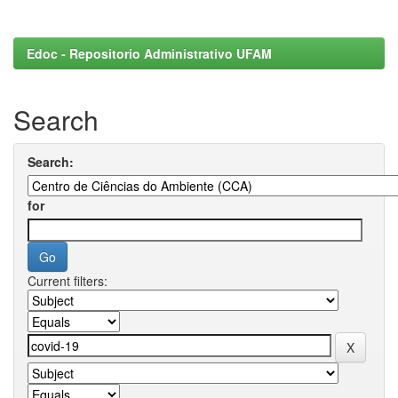
Edoc - Repositorio Administrativo UFAM
Search
Search:
for
Current filters: